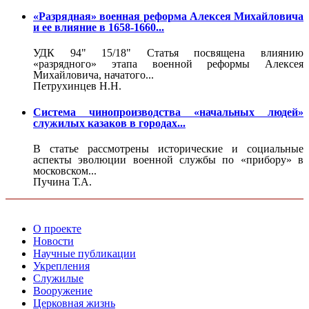
«Разрядная» военная реформа Алексея Михайловича
и ее влияние в 1658-1660...
УДК 94" 15/18" Статья посвящена влиянию
«разрядного» этапа военной реформы Алексея
Михайловича, начатого...
Петрухинцев Н.Н.
Система чинопроизводства «начальных людей»
служилых казаков в городах...
В статье рассмотрены исторические и социальные
аспекты эволюции военной службы по «при­бору» в
московском...
Пучина Т.А.
О проекте
Новости
Научные публикации
Укрепления
Служилые
Вооружение
Церковная жизнь