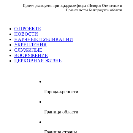
Проект реализуется при поддержке фонда «История Отечества» и
Правительства Белгородской области
О ПРОЕКТЕ
НОВОСТИ
НАУЧНЫЕ ПУБЛИКАЦИИ
УКРЕПЛЕНИЯ
СЛУЖИЛЫЕ
ВООРУЖЕНИЕ
ЦЕРКОВНАЯ ЖИЗНЬ
Point
Point
Point
Point
Point
Point
Point
Point
Point
Point
Point
Point
Point
Города-крепости
Граница области
Граница страны